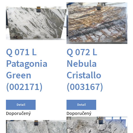
Q 071 L
Q 072 L
Patagonia
Nebula
Green
Cristallo
(002171)
(003167)
Detail
Detail
Doporučený
Doporučený