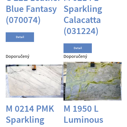
Blue Fantasy
Sparkling
(070074)
Calacatta
(031224)
Detail
Detail
Doporučený
Doporučený
M 0214 PMK
M 1950 L
Sparkling
Luminous