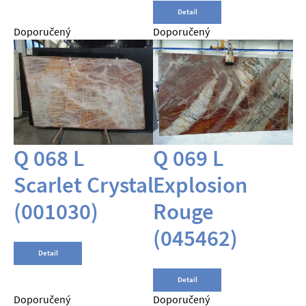
Detail
Doporučený
Doporučený
Q 068 L
Q 069 L
Scarlet Crystal
Explosion
(001030)
Rouge
(045462)
Detail
Detail
Doporučený
Doporučený