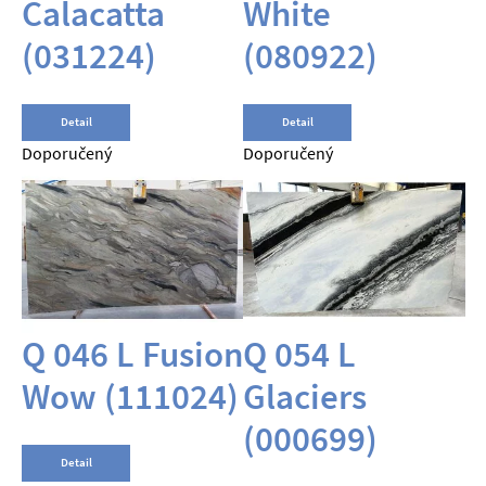
Calacatta
White
(031224)
(080922)
Detail
Detail
Doporučený
Doporučený
Q 046 L Fusion
Q 054 L
Wow (111024)
Glaciers
(000699)
Detail