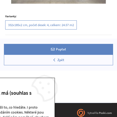
Varianty:
332x185x2 cm, počet desek: 4, celkem: 24.57 m2
Poptat
Zpět
k má (souhlas s
i to, co hledáte. I proto
dáním cookies. Některé jsou
DEKSTONE sklad | © 2026
Vytvořilo
Poski.com