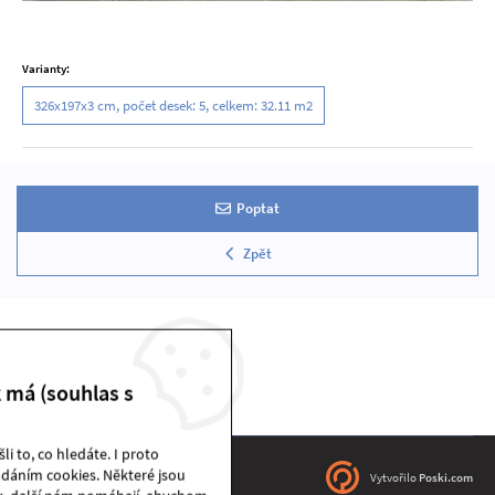
Varianty:
326x197x3 cm, počet desek: 5, celkem: 32.11 m2
Poptat
Zpět
k má (souhlas s
i to, co hledáte. I proto
dáním cookies. Některé jsou
DEKSTONE sklad | © 2026
Vytvořilo
Poski.com