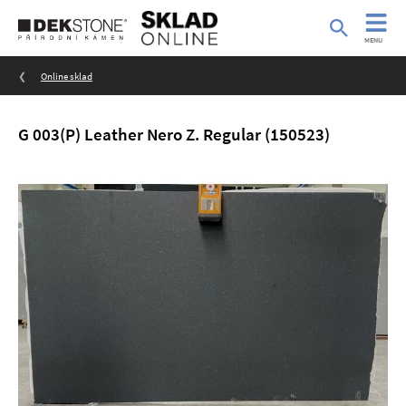
MENU
Online sklad
G 003(P) Leather Nero Z. Regular (150523)