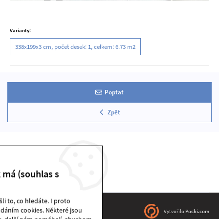
Varianty:
338x199x3 cm, počet desek: 1, celkem: 6.73 m2
Poptat
Zpět
k má (souhlas s
i to, co hledáte. I proto
dáním cookies. Některé jsou
DEKSTONE sklad | © 2026
Vytvořilo
Poski.com