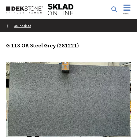
MENU
Online sklad
G 113 OK Steel Grey (281221)