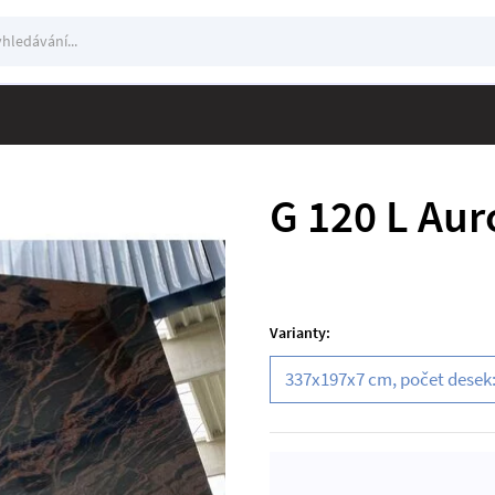
edávání
ání
G 120 L Aur
Varianty:
337x197x7 cm, počet desek: