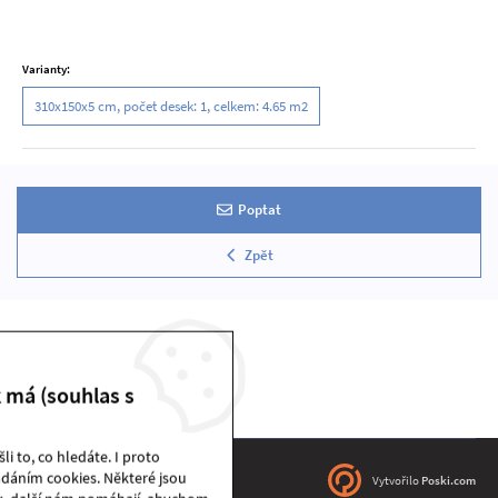
Varianty:
310x150x5 cm, počet desek: 1, celkem: 4.65 m2
Poptat
Zpět
k má (souhlas s
i to, co hledáte. I proto
dáním cookies. Některé jsou
DEKSTONE sklad | © 2026
Vytvořilo
Poski.com