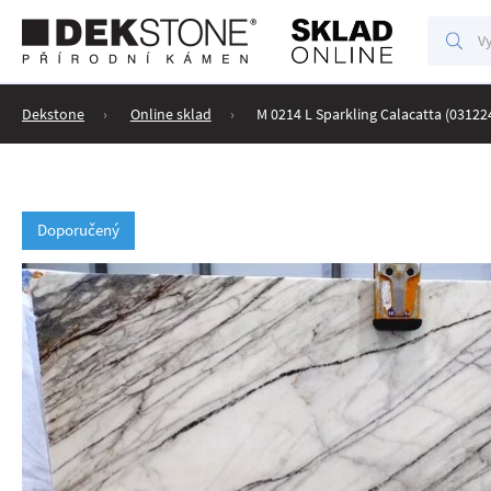
Vyhl
Vyhledáv
Dekstone
Online sklad
M 0214 L Sparkling Calacatta (03122
Doporučený