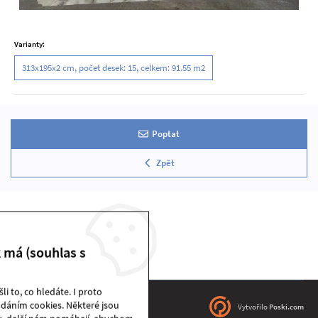
Varianty:
313x195x2 cm, počet desek: 15, celkem: 91.55 m2
Poptat
Zpět
k má (souhlas s
i to, co hledáte. I proto
dáním cookies. Některé jsou
DEKSTONE sklad | © 2026
Vytvořilo
Poski.com