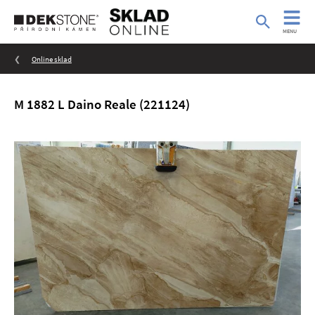
MENU
Online sklad
M 1882 L Daino Reale (221124)