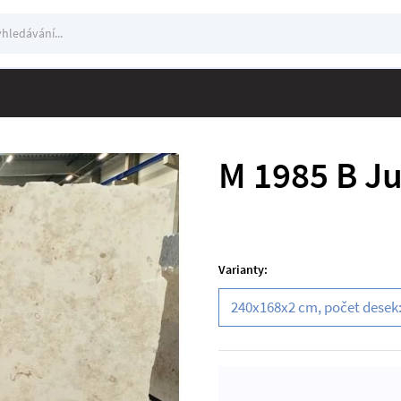
edávání
ání
M 1985 B Ju
Varianty:
240x168x2 cm, počet desek: