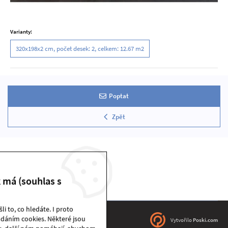
Varianty:
320x198x2 cm, počet desek: 2, celkem: 12.67 m2
Poptat
Zpět
k má (souhlas s
i to, co hledáte. I proto
dáním cookies. Některé jsou
DEKSTONE sklad | © 2026
Vytvořilo
Poski.com