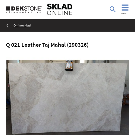
MENU
Online sklad
Q 021 Leather Taj Mahal (290326)