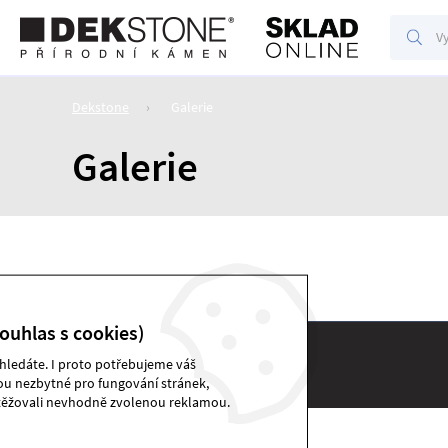
Vyhl
Vyhledáv
Dekstone
Galerie
Galerie
ouhlas s cookies)
 hledáte. I proto potřebujeme váš
DEKSTONE sklad | © 2026
sou nezbytné pro fungování stránek,
těžovali nevhodně zvolenou reklamou.