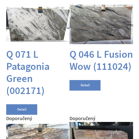
Q 071 L
Q 046 L Fusion
Patagonia
Wow (111024)
Green
Detail
(002171)
Detail
Doporučený
Doporučený