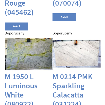
Rouge
(070074)
(045462)
Detail
Detail
Doporučený
Doporučený
M 1950 L
M 0214 PMK
Luminous
Sparkling
White
Calacatta
(080922)
(031224)