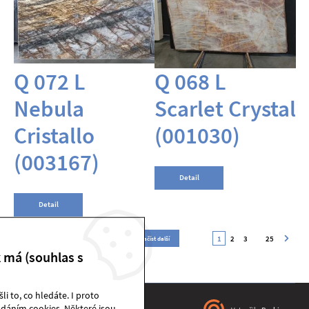
Q 072 L
Q 068 L
Nebula
Scarlet Crystal
Cristallo
(001030)
(003167)
Detail
Detail
ZPÁTKY NAHORU
1
2
3
25
Načíst další
k má (souhlas s
i to, co hledáte. I proto
dáním cookies. Některé jsou