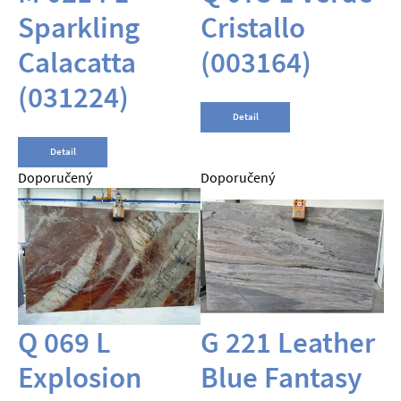
Sparkling
Cristallo
Calacatta
(003164)
(031224)
Detail
Detail
Doporučený
Doporučený
Q 069 L
G 221 Leather
Explosion
Blue Fantasy