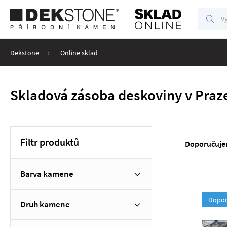
Vyhl
Vyhledáv
Dekstone
Online sklad
Skladová zásoba deskoviny v Praze
Filtr produktů
Doporučuj
Barva kamene
Dopor
Druh kamene