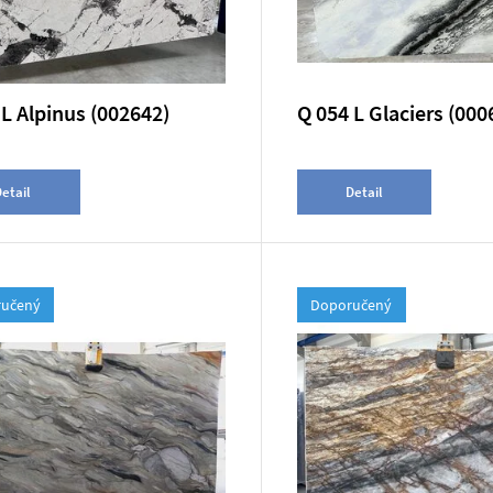
 L Alpinus (002642)
Q 054 L Glaciers (000
etail
Detail
učený
Doporučený