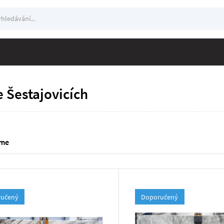
edávání
ání
 Šestajovicích
eme
učený
Doporučený