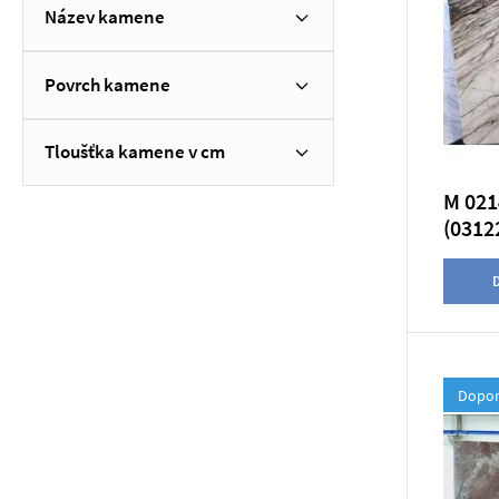
Název kamene
Povrch kamene
Tloušťka kamene v cm
M 021
(0312
D
Dopor