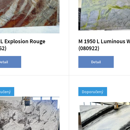
 L Explosion Rouge
M 1950 L Luminous W
62)
(080922)
etail
Detail
učený
Doporučený