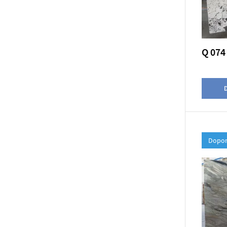
Q 074
D
Dopor