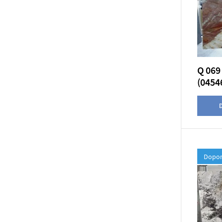
Q 069
(0454
D
Dopor