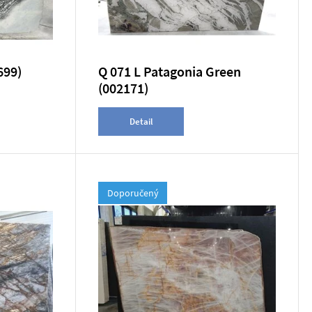
699)
Q 071 L Patagonia Green
(002171)
Detail
Doporučený