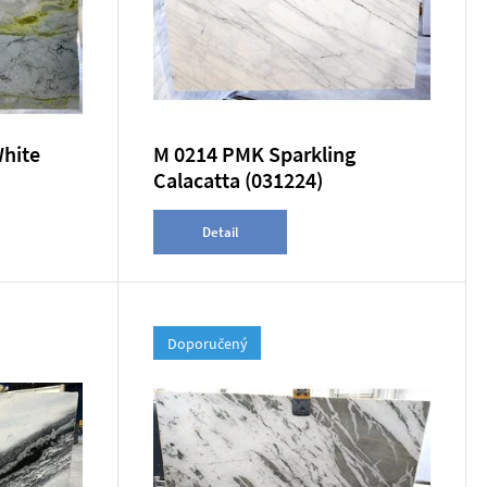
hite
M 0214 PMK Sparkling
Calacatta (031224)
Detail
Doporučený