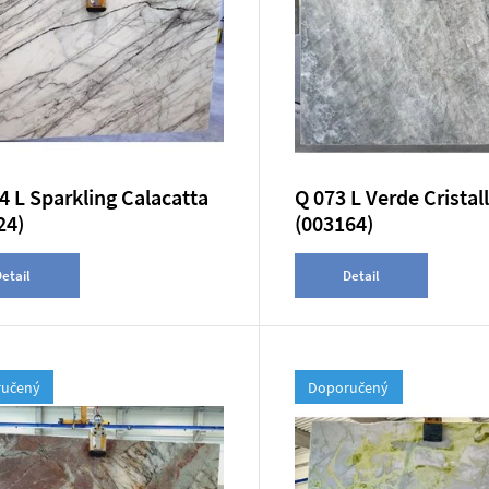
4 L Sparkling Calacatta
Q 073 L Verde Cristal
24)
(003164)
etail
Detail
učený
Doporučený