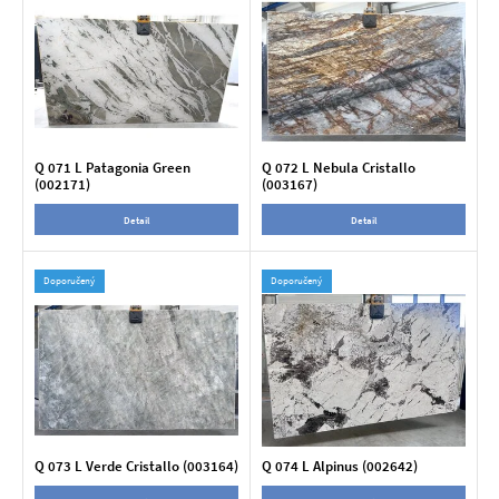
Q 071 L Patagonia Green
Q 072 L Nebula Cristallo
(002171)
(003167)
Detail
Detail
Doporučený
Doporučený
Q 073 L Verde Cristallo (003164)
Q 074 L Alpinus (002642)