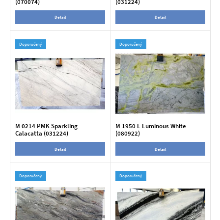
(070074)
(031224)
Detail
Detail
Doporučený
Doporučený
M 0214 PMK Sparkling
M 1950 L Luminous White
Calacatta (031224)
(080922)
Detail
Detail
Doporučený
Doporučený