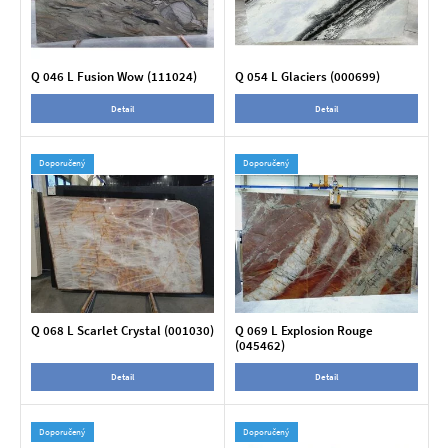
Q 046 L Fusion Wow (111024)
Q 054 L Glaciers (000699)
Detail
Detail
Doporučený
Doporučený
Q 068 L Scarlet Crystal (001030)
Q 069 L Explosion Rouge
(045462)
Detail
Detail
Doporučený
Doporučený